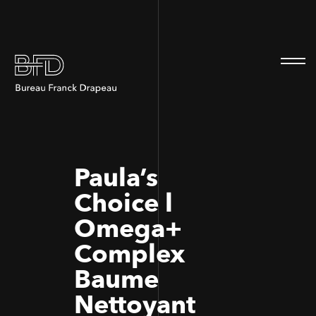
100
100
Paula’s
Choice l
Omega+
Complex
Baume
Nettoyant