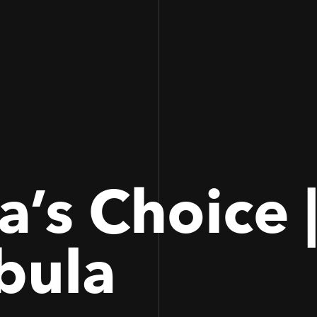
100
100
a’s Choice 
bula