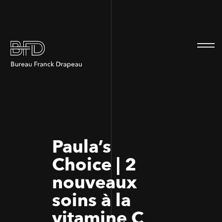
100
100
Paula’s
Choice | 2
nouveaux
soins à la
vitamine C