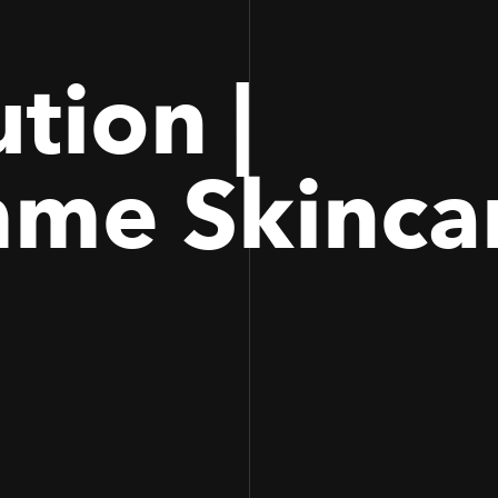
tion |
me Skinca