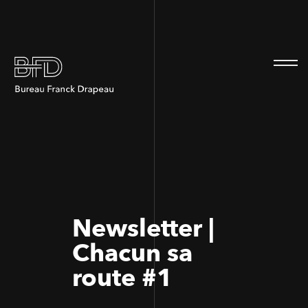
100
100
Newsletter |
Chacun sa
route #1