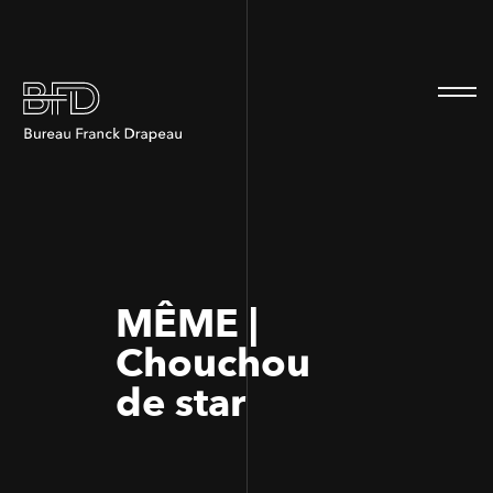
100
100
MÊME |
Chouchou
de star