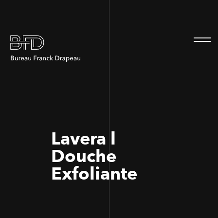
100
100
Lavera l
Douche
Exfoliante