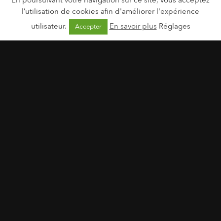
l’utilisation de cookies afin d'améliorer l'expérience
utilisateur.
En savoir plus
Réglages
Accepter
Lavera l Pure Satin Liquid Lipstick
3 février 2026