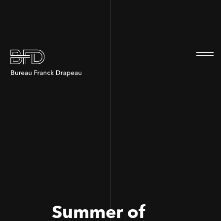
100
100
Summer of