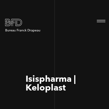
100
100
Isispharma |
Keloplast