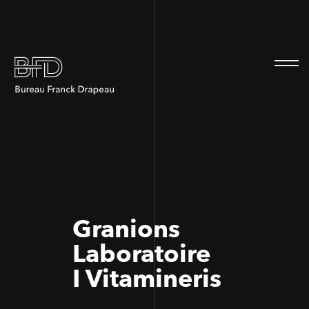
100
100
Granions
Laboratoire
I Vitamineris