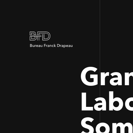
Gra
Labo
Som