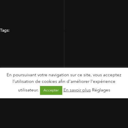
Tags:
ANTI-ÂGE
GUINOT
INSTITUT
SÉRUM
En poursuivant votre navigation sur ce site, vous acceptez
l’utilisation de cookies afin d'améliorer l'expérience
utilisateur.
En savoir plus
Réglages
Accepter
MENTIONS LÉGALES