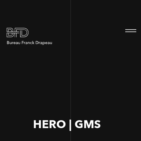
100
100
HERO | GMS