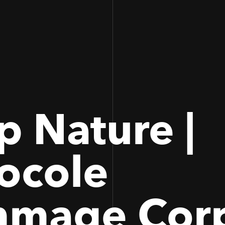
100
100
 Nature |
ocole
mage Cor