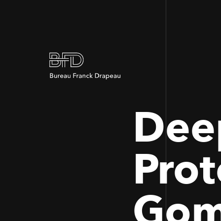
Deep
Prot
Gom