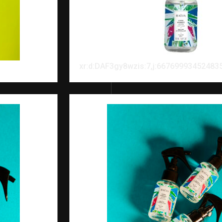
xr:d:DAF3gy8wzis:7,j:66769993452483