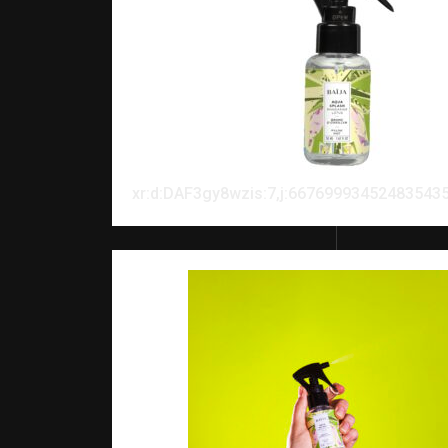
xr:d:DAF3gy8wzis:7,j:667699934524835435