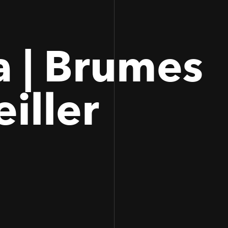
a | Brumes
eiller