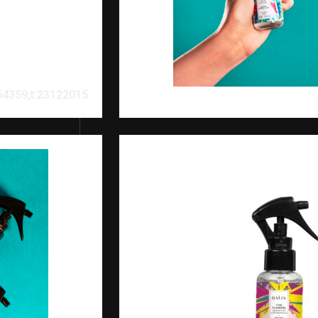
54359,t:23122015