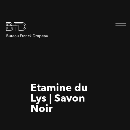
100
100
Etamine du
Lys | Savon
Noir