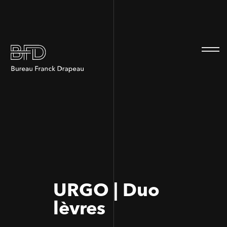
100
100
URGO | Duo
lèvres