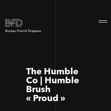
100
100
The Humble
Co | Humble
Brush
« Proud »