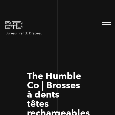
100
100
The Humble
Co | Brosses
à dents
têtes
rechargeables