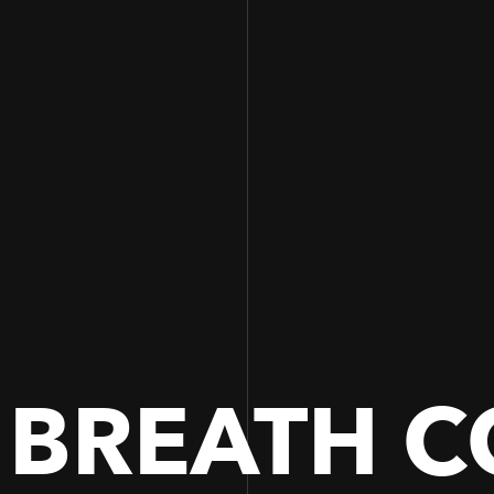
100
100
 BREATH C