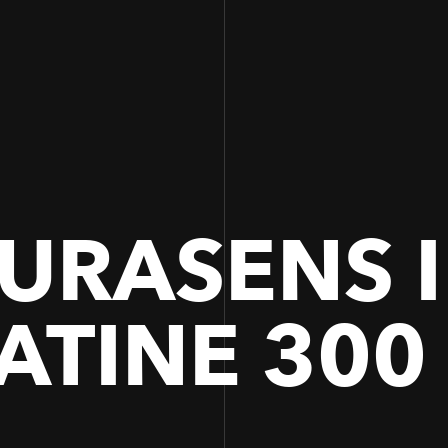
100
100
URASENS I
ATINE 300