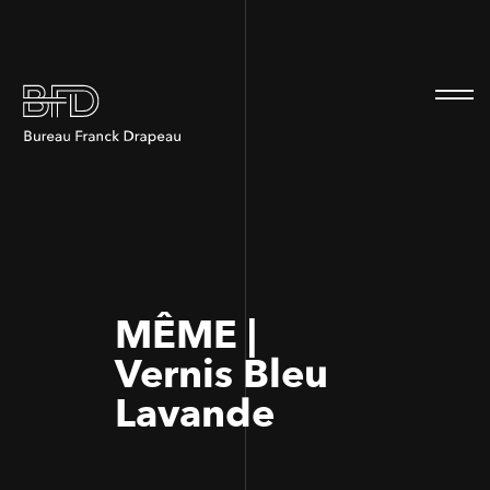
100
100
MÊME |
Vernis Bleu
Lavande