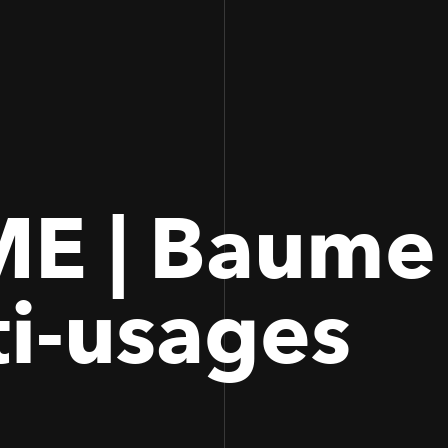
100
100
E | Baume
i-usages