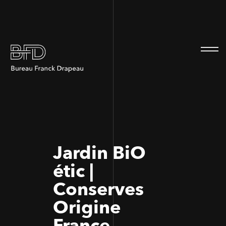
100
100
Jardin BiO
étic |
Conserves
Origine
France