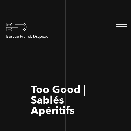
100
100
Too Good |
Sablés
Apéritifs