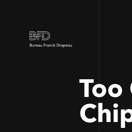
Too 
Chip