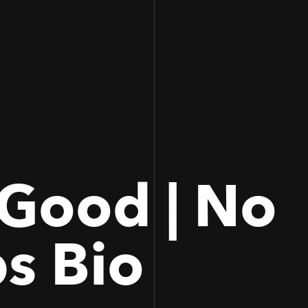
100
100
Good | No
s Bio