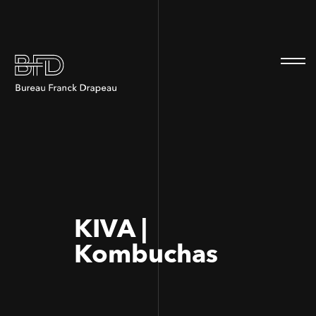
100
100
KIVA |
Kombuchas