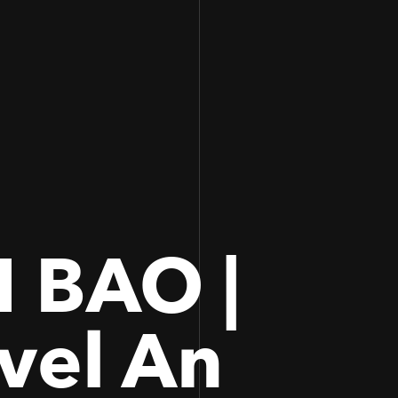
100
100
 BAO |
vel An