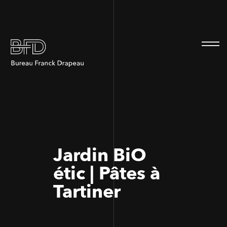
100
100
Jardin BiO
étic | Pâtes à
Tartiner