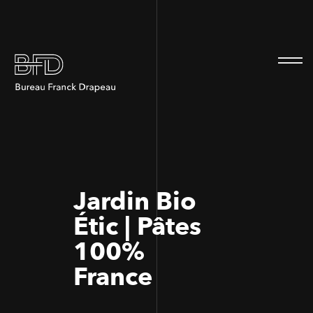
100
100
Jardin Bio
Étic | Pâtes
100%
France