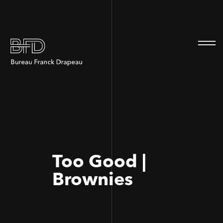
100
100
Too Good |
Brownies