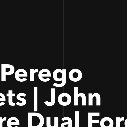
100
100
 Perego
ts | John
e Dual For