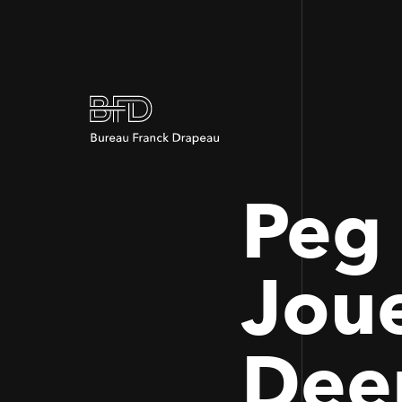
Peg
Joue
Deer