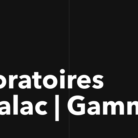
100
100
ratoires
alac | Gam