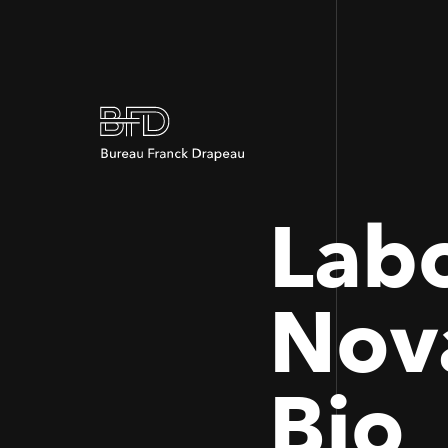
Labo
Nov
Bio