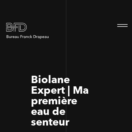
100
100
Biolane
Expert | Ma
première
eau de
senteur