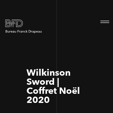
100
100
Wilkinson
Sword |
Coffret Noël
2020