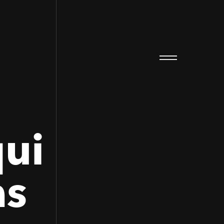
ui
as