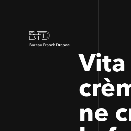
Vita 
crèm
ne c