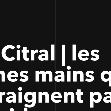
100
100
Citral | les
es mains q
raignent p