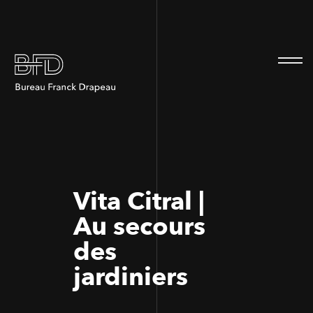
100
100
Vita Citral |
Au secours
des
jardiniers