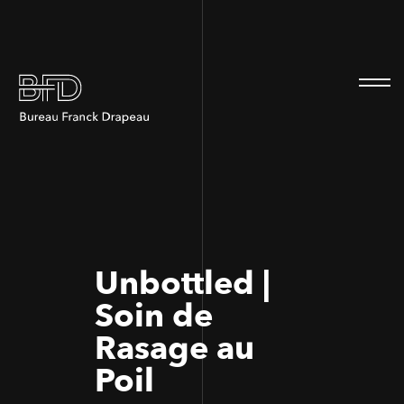
100
100
Unbottled |
Soin de
Rasage au
Poil