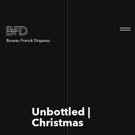
100
100
Unbottled |
Christmas