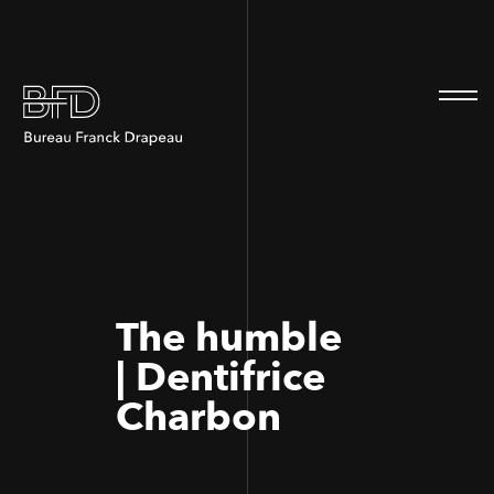
100
100
The humble
| Dentifrice
Charbon