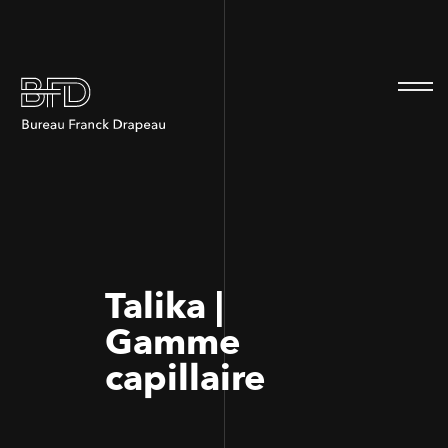
100
100
Talika |
Gamme
capillaire