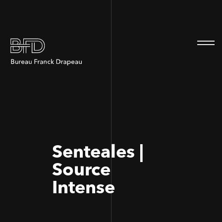
100
100
Senteales |
Source
Intense