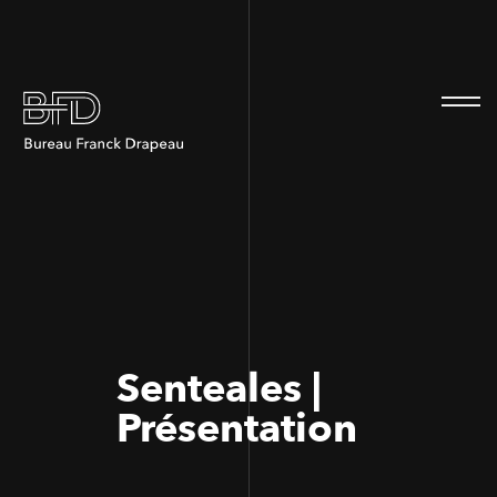
100
100
Senteales |
Présentation