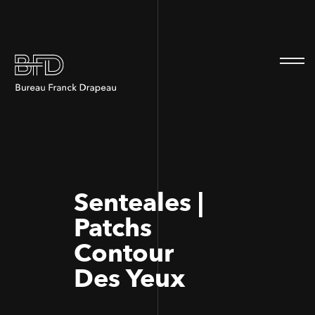
100
100
Senteales |
Patchs
Contour
Des Yeux