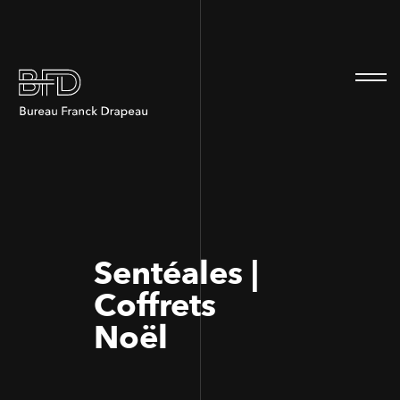
100
100
Sentéales |
Coffrets
Noël