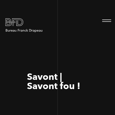
100
100
Savont |
Savont fou !