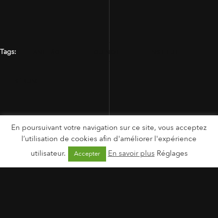
Tags:
ANTI-ÂGE
GUINOT
INSTITUT
SÉRUM
En poursuivant votre navigation sur ce site, vous acceptez
l’utilisation de cookies afin d'améliorer l'expérience
utilisateur.
En savoir plus
Réglages
Accepter
MENTIONS LÉGALES