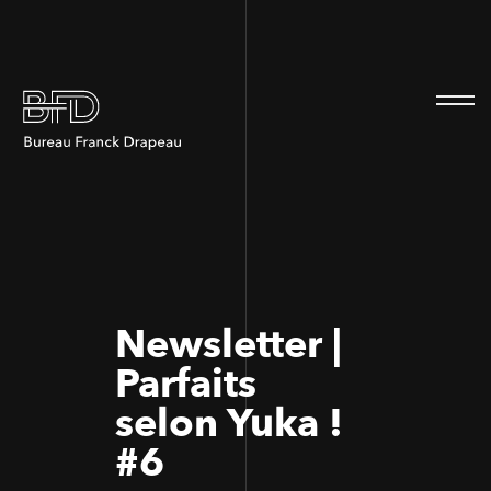
100
100
Newsletter |
Parfaits
selon Yuka !
#6