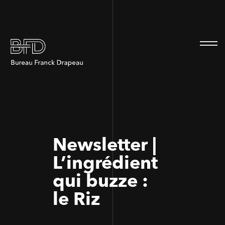
100
100
Newsletter |
L’ingrédient
qui buzze :
le Riz