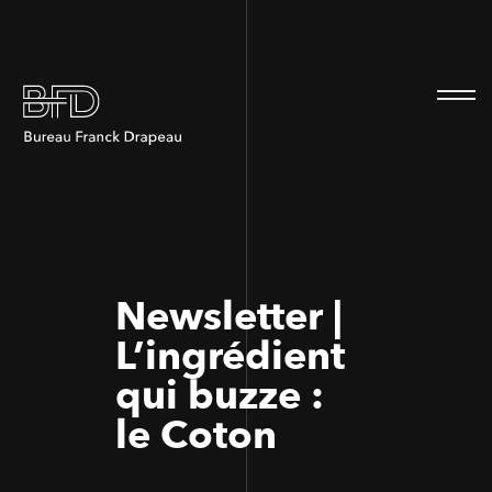
100
100
Newsletter |
L’ingrédient
qui buzze :
le Coton